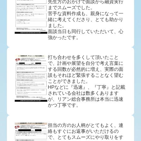
先生方のおかげで面談から融資実行
までスムーズでした。
苦手な資料作成も、親身になって一
緒に考えてくださり、とても助かり
ました。
面談当日も同行していただいて、心
強かったです。
打ち合わせを多くして頂いたこと
で、計画や展望を自分で考え言葉に
する回数が必然的に増え、実際の面
談もそれほど緊張することなく望む
ことができました。
HPなどに『迅速』、『丁寧』と記載
されている会社は数多くあります
が、リアン総合事務所は本当に迅速
かつ丁寧です。
担当の方のお人柄がとてもよく、連
絡もすぐにお返事がいただけるの
で、とてもスムーズにやり取りをす