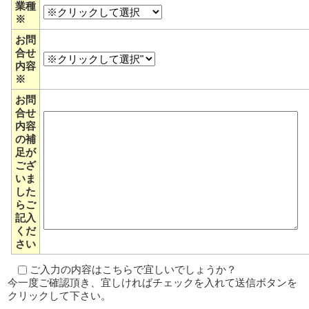
業種
※
お問
合せ
内容
※
お問
合せ
内容
の補
足が
ござ
いま
した
らご
記入
くだ
さい
ご入力の内容はこちらで宜しいでしょうか？
今一度ご確認頂き、宜しければチェックを入れて送信ボタンを
クリックして下さい。